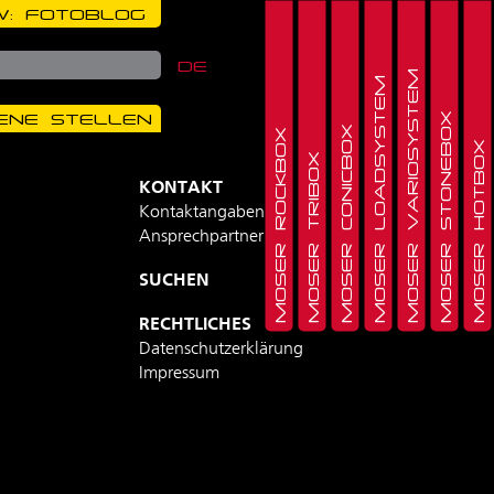
: FOTOBLOG
DE
MOSER VARIOSYSTEM
MOSER LOADSYSTEM
ENE STELLEN
MOSER STONEBOX
MOSER CONICBOX
MOSER ROCKBOX
MOSER HOTBOX
MOSER TRIBOX
KONTAKT
Kontaktangaben
Ansprechpartner
SUCHEN
RECHTLICHES
Datenschutzerklärung
Impressum