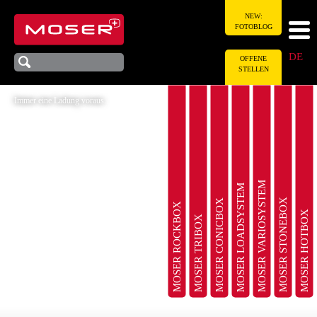
NEW:
FOTOBLOG
DE
OFFENE
STELLEN
Immer eine Ladung voraus.
MOSER VARIOSYSTEM
MOSER LOADSYSTEM
MOSER STONEBOX
MOSER CONICBOX
MOSER ROCKBOX
MOSER HOTBOX
MOSER TRIBOX