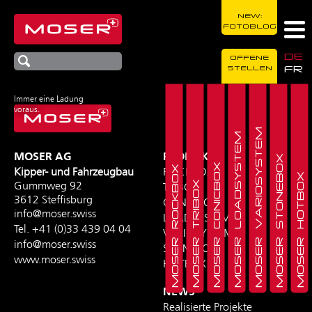
NEW:
FOTOBLOG
DE
OFFENE
FR
STELLEN
Immer eine Ladung
voraus.
MOSER VARIOSYSTEM
MOSER LOADSYSTEM
MOSER AG
PRODUKTE
MOSER STONEBOX
MOSER CONICBOX
MOSER ROCKBOX
Kipper- und Fahrzeugbau
ROCKBOX
MOSER HOTBOX
MOSER TRIBOX
Gummweg 92
TRIBOX
3612 Steffisburg
CONICBOX
info@moser.swiss
LOADSYSTEM
Tel.
+41 (0)33 439 04 04
VARIOSYSTEM
info@moser.swiss
STONEBOX
www.moser.swiss
HOTBOX
NEWS
Realisierte Projekte