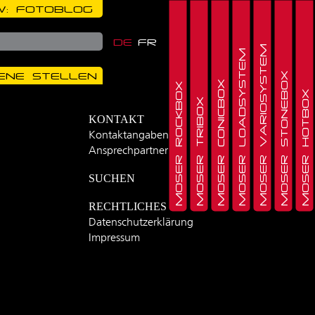
: FOTOBLOG
DE
FR
MOSER VARIOSYSTEM
MOSER LOADSYSTEM
ENE STELLEN
MOSER STONEBOX
MOSER CONICBOX
MOSER ROCKBOX
MOSER HOTBOX
MOSER TRIBOX
KONTAKT
Kontaktangaben
Ansprechpartner
SUCHEN
RECHTLICHES
Datenschutzerklärung
Impressum