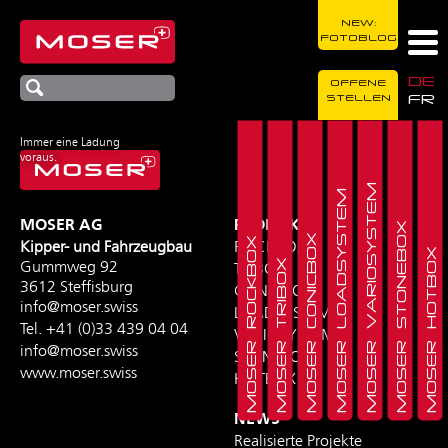
NEW:
FOTOBLOG
DE
OFFENE
FR
STELLEN
Immer eine Ladung
voraus.
MOSER VARIOSYSTEM
MOSER LOADSYSTEM
MOSER AG
PRODUKTE
MOSER STONEBOX
MOSER CONICBOX
MOSER ROCKBOX
Kipper- und Fahrzeugbau
ROCKBOX
MOSER HOTBOX
MOSER TRIBOX
Gummweg 92
TRIBOX
3612 Steffisburg
CONICBOX
info@moser.swiss
LOADSYSTEM
Tel.
+41 (0)33 439 04 04
VARIOSYSTEM
info@moser.swiss
STONEBOX
www.moser.swiss
HOTBOX
NEWS
Realisierte Projekte