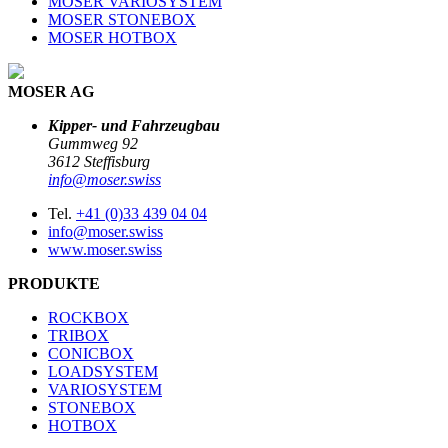
MOSER VARIOSYSTEM
MOSER STONEBOX
MOSER HOTBOX
MOSER AG
Kipper- und Fahrzeugbau
Gummweg 92
3612 Steffisburg
info@moser.swiss
Tel.
+41 (0)33 439 04 04
info@moser.swiss
www.moser.swiss
PRODUKTE
ROCKBOX
TRIBOX
CONICBOX
LOADSYSTEM
VARIOSYSTEM
STONEBOX
HOTBOX