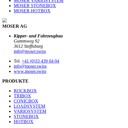
MOSER VARIOSYSTEM
MOSER STONEBOX
MOSER HOTBOX
MOSER AG
Kipper- und Fahrzeugbau
Gummweg 92
3612 Steffisburg
info@moser.swiss
Tel.
+41 (0)33 439 04 04
info@moser.swiss
www.moser.swiss
PRODUKTE
ROCKBOX
TRIBOX
CONICBOX
LOADSYSTEM
VARIOSYSTEM
STONEBOX
HOTBOX