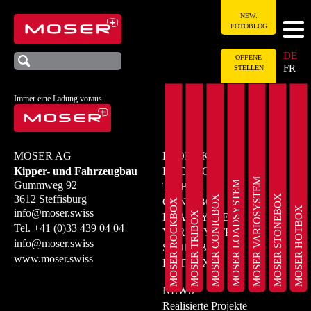
NEW:
FOTOBLOG
DE
OFFENE
FR
STELLEN
Immer eine Ladung voraus.
MOSER AG
PRODUKTE
Kipper- und Fahrzeugbau
ROCKBOX
MOSER VARIOSYSTEM
MOSER LOADSYSTEM
Gummweg 92
TRIBOX
MOSER STONEBOX
3612 Steffisburg
MOSER CONICBOX
CONICBOX
MOSER ROCKBOX
MOSER HOTBOX
info@moser.swiss
MOSER TRIBOX
LOADSYSTEM
Tel.
+41 (0)33 439 04 04
VARIOSYSTEM
info@moser.swiss
STONEBOX
www.moser.swiss
HOTBOX
NEWS
Realisierte Projekte