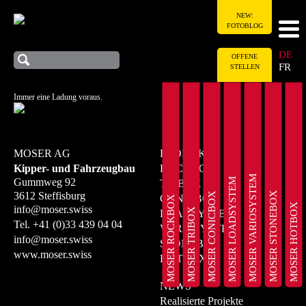
NEW:
FOTOBLOG
DE
OFFENE
FR
STELLEN
Immer eine Ladung voraus.
MOSER AG
PRODUKTE
Kipper- und Fahrzeugbau
ROCKBOX
MOSER VARIOSYSTEM
MOSER LOADSYSTEM
Gummweg 92
TRIBOX
MOSER STONEBOX
3612 Steffisburg
MOSER CONICBOX
CONICBOX
MOSER ROCKBOX
MOSER HOTBOX
info@moser.swiss
MOSER TRIBOX
LOADSYSTEM
Tel.
+41 (0)33 439 04 04
VARIOSYSTEM
info@moser.swiss
STONEBOX
www.moser.swiss
HOTBOX
NEWS
Realisierte Projekte