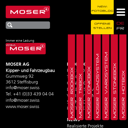
NEW:
FOTOBLOG
DE
OFFENE
FR
STELLEN
Immer eine Ladung
voraus.
MOSER VARIOSYSTEM
MOSER LOADSYSTEM
MOSER AG
PRODUKTE
MOSER STONEBOX
MOSER CONICBOX
MOSER ROCKBOX
Kipper- und Fahrzeugbau
ROCKBOX
MOSER HOTBOX
MOSER TRIBOX
Gummweg 92
TRIBOX
3612 Steffisburg
CONICBOX
info@moser.swiss
LOADSYSTEM
Tel.
+41 (0)33 439 04 04
VARIOSYSTEM
info@moser.swiss
STONEBOX
www.moser.swiss
HOTBOX
NEWS
Realisierte Projekte