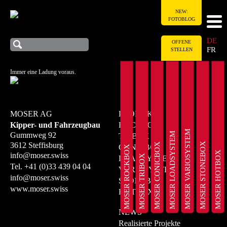
NEW:
FOTOBLOG
DE
OFFENE
FR
STELLEN
Immer eine Ladung voraus.
MOSER AG
PRODUKTE
Kipper- und Fahrzeugbau
ROCKBOX
MOSER VARIOSYSTEM
MOSER LOADSYSTEM
Gummweg 92
TRIBOX
MOSER STONEBOX
3612 Steffisburg
MOSER CONICBOX
CONICBOX
MOSER ROCKBOX
MOSER HOTBOX
info@moser.swiss
MOSER TRIBOX
LOADSYSTEM
Tel.
+41 (0)33 439 04 04
VARIOSYSTEM
info@moser.swiss
STONEBOX
www.moser.swiss
HOTBOX
NEWS
Realisierte Projekte