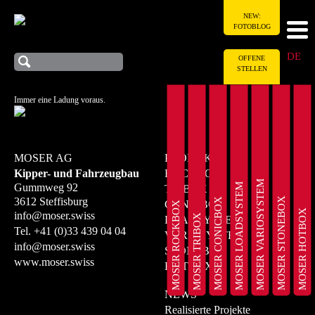
NEW:
FOTOBLOG
DE
OFFENE
STELLEN
Immer eine Ladung voraus.
MOSER AG
PRODUKTE
Kipper- und Fahrzeugbau
ROCKBOX
MOSER VARIOSYSTEM
MOSER LOADSYSTEM
Gummweg 92
TRIBOX
MOSER STONEBOX
3612 Steffisburg
MOSER CONICBOX
CONICBOX
MOSER ROCKBOX
MOSER HOTBOX
info@moser.swiss
MOSER TRIBOX
LOADSYSTEM
Tel.
+41 (0)33 439 04 04
VARIOSYSTEM
info@moser.swiss
STONEBOX
www.moser.swiss
HOTBOX
NEWS
Realisierte Projekte