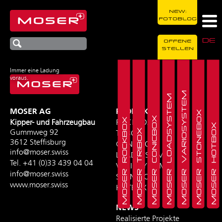
NEW:
FOTOBLOG
DE
OFFENE
STELLEN
Immer eine Ladung
voraus.
MOSER VARIOSYSTEM
MOSER LOADSYSTEM
MOSER AG
PRODUKTE
MOSER STONEBOX
MOSER CONICBOX
MOSER ROCKBOX
Kipper- und Fahrzeugbau
ROCKBOX
MOSER HOTBOX
MOSER TRIBOX
Gummweg 92
TRIBOX
3612 Steffisburg
CONICBOX
info@moser.swiss
LOADSYSTEM
Tel.
+41 (0)33 439 04 04
VARIOSYSTEM
info@moser.swiss
STONEBOX
www.moser.swiss
HOTBOX
NEWS
Realisierte Projekte