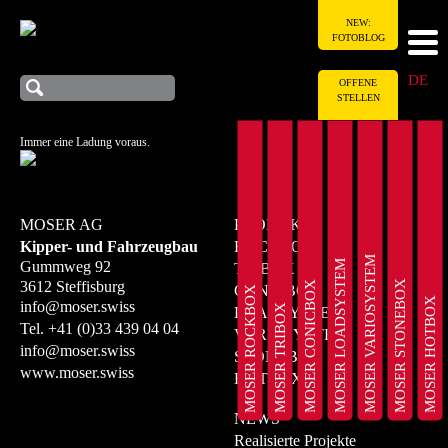
NEW:
FOTOBLOG
DE
OFFENE
STELLEN
Immer eine Ladung voraus.
MOSER AG
PRODUKTE
Kipper- und Fahrzeugbau
ROCKBOX
MOSER VARIOSYSTEM
MOSER LOADSYSTEM
Gummweg 92
TRIBOX
MOSER STONEBOX
3612 Steffisburg
MOSER CONICBOX
CONICBOX
MOSER ROCKBOX
MOSER HOTBOX
info@moser.swiss
MOSER TRIBOX
LOADSYSTEM
Tel.
+41 (0)33 439 04 04
VARIOSYSTEM
info@moser.swiss
STONEBOX
www.moser.swiss
HOTBOX
NEWS
Realisierte Projekte