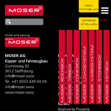
NEW:
FOTOBLOG
DE
OFFENE
STELLEN
Immer eine Ladung
voraus.
MOSER VARIOSYSTEM
MOSER LOADSYSTEM
MOSER AG
PRODUKTE
MOSER STONEBOX
MOSER CONICBOX
MOSER ROCKBOX
Kipper- und Fahrzeugbau
ROCKBOX
MOSER HOTBOX
MOSER TRIBOX
Gummweg 92
TRIBOX
3612 Steffisburg
CONICBOX
info@moser.swiss
LOADSYSTEM
Tel.
+41 (0)33 439 04 04
VARIOSYSTEM
info@moser.swiss
STONEBOX
www.moser.swiss
HOTBOX
NEWS
Realisierte Projekte