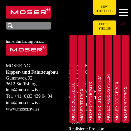
NEW:
FOTOBLOG
DE
OFFENE
STELLEN
Immer eine Ladung voraus.
MOSER AG
PRODUKTE
Kipper- und Fahrzeugbau
ROCKBOX
MOSER VARIOSYSTEM
MOSER LOADSYSTEM
Gummweg 92
TRIBOX
MOSER STONEBOX
3612 Steffisburg
MOSER CONICBOX
CONICBOX
MOSER ROCKBOX
MOSER HOTBOX
info@moser.swiss
MOSER TRIBOX
LOADSYSTEM
Tel.
+41 (0)33 439 04 04
VARIOSYSTEM
info@moser.swiss
STONEBOX
www.moser.swiss
HOTBOX
NEWS
Realisierte Projekte