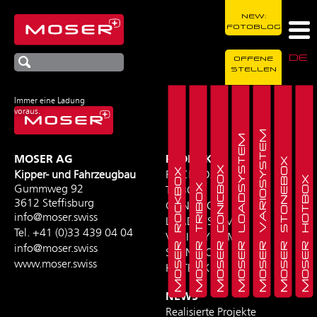
NEW:
FOTOBLOG
DE
OFFENE
STELLEN
Immer eine Ladung
voraus.
MOSER VARIOSYSTEM
MOSER LOADSYSTEM
MOSER AG
PRODUKTE
MOSER STONEBOX
MOSER CONICBOX
MOSER ROCKBOX
Kipper- und Fahrzeugbau
ROCKBOX
MOSER HOTBOX
MOSER TRIBOX
Gummweg 92
TRIBOX
3612 Steffisburg
CONICBOX
info@moser.swiss
LOADSYSTEM
Tel.
+41 (0)33 439 04 04
VARIOSYSTEM
info@moser.swiss
STONEBOX
www.moser.swiss
HOTBOX
NEWS
Realisierte Projekte