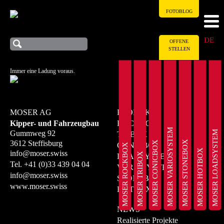
FOTOBLOG
DE
OFFENE
STELLEN
Immer eine Ladung voraus.
MOSER AG
PRODUKTE
Kipper- und Fahrzeugbau
ROCKBOX
MOSER VARIOSYSTEM
MOSER LOADSYSTEM
Gummweg 92
TRIBOX
MOSER STONEBOX
3612 Steffisburg
MOSER CONICBOX
CONICBOX
MOSER ROCKBOX
MOSER HOTBOX
info@moser.swiss
MOSER TRIBOX
LOADSYSTEM
Tel.
+41 (0)33 439 04 04
VARIOSYSTEM
info@moser.swiss
STONEBOX
www.moser.swiss
HOTBOX
NEWS
Realisierte Projekte