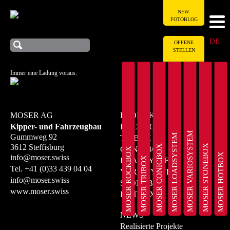
NEW:
FOTOBLOG
DE
OFFENE
STELLEN
Immer eine Ladung voraus.
MOSER AG
PRODUKTE
Kipper- und Fahrzeugbau
ROCKBOX
MOSER VARIOSYSTEM
MOSER LOADSYSTEM
Gummweg 92
TRIBOX
MOSER STONEBOX
3612 Steffisburg
MOSER CONICBOX
CONICBOX
MOSER ROCKBOX
MOSER HOTBOX
info@moser.swiss
MOSER TRIBOX
LOADSYSTEM
Tel.
+41 (0)33 439 04 04
VARIOSYSTEM
info@moser.swiss
STONEBOX
www.moser.swiss
HOTBOX
NEWS
Realisierte Projekte