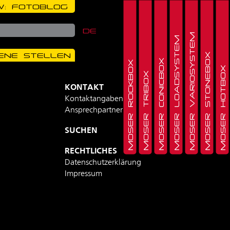
: FOTOBLOG
DE
MOSER VARIOSYSTEM
MOSER LOADSYSTEM
ENE STELLEN
MOSER STONEBOX
MOSER CONICBOX
MOSER ROCKBOX
MOSER HOTBOX
MOSER TRIBOX
KONTAKT
Kontaktangaben
Ansprechpartner
SUCHEN
RECHTLICHES
Datenschutzerklärung
Impressum