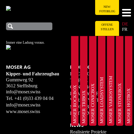
NEW:
FOTOBLOG
DE
OFFENE
FR
STELLEN
Immer eine Ladung voraus.
MOSER AG
PRODUKTE
Kipper- und Fahrzeugbau
ROCKBOX
MOSER VARIOSYSTEM
MOSER LOADSYSTEM
Gummweg 92
TRIBOX
MOSER STONEBOX
3612 Steffisburg
MOSER CONICBOX
CONICBOX
MOSER ROCKBOX
MOSER HOTBOX
info@moser.swiss
MOSER TRIBOX
LOADSYSTEM
Tel.
+41 (0)33 439 04 04
VARIOSYSTEM
info@moser.swiss
STONEBOX
www.moser.swiss
HOTBOX
NEWS
Realisierte Projekte