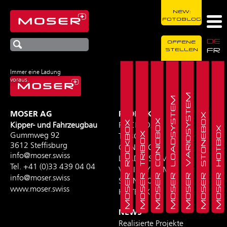
NEW:
FOTOBLOG
DE
OFFENE
FR
STELLEN
Immer eine Ladung
voraus.
MOSER VARIOSYSTEM
MOSER LOADSYSTEM
MOSER AG
PRODUKTE
MOSER STONEBOX
MOSER CONICBOX
MOSER ROCKBOX
Kipper- und Fahrzeugbau
ROCKBOX
MOSER HOTBOX
MOSER TRIBOX
Gummweg 92
TRIBOX
3612 Steffisburg
CONICBOX
info@moser.swiss
LOADSYSTEM
Tel.
+41 (0)33 439 04 04
VARIOSYSTEM
info@moser.swiss
STONEBOX
www.moser.swiss
HOTBOX
NEWS
Realisierte Projekte