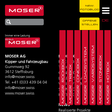
NEW:
FOTOBLOG
DE
OFFENE
STELLEN
Immer eine Ladung
voraus.
MOSER VARIOSYSTEM
MOSER LOADSYSTEM
MOSER AG
PRODUKTE
MOSER STONEBOX
MOSER CONICBOX
MOSER ROCKBOX
Kipper- und Fahrzeugbau
ROCKBOX
MOSER HOTBOX
MOSER TRIBOX
Gummweg 92
TRIBOX
3612 Steffisburg
CONICBOX
info@moser.swiss
LOADSYSTEM
Tel.
+41 (0)33 439 04 04
VARIOSYSTEM
info@moser.swiss
STONEBOX
www.moser.swiss
HOTBOX
NEWS
Realisierte Projekte